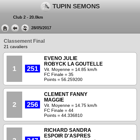
TUPIN SEMONS
Club 2 - 20.0km
28/05/2017
Classement Final
21 cavaliers
EVENO JULIE
ROBYCK LA GOUTELLE
1
251
Vit. Moyenne = 14.85 km/h
FC Finale = 35
Points = 56.259200
CLEMENT FANNY
MAGGIE
2
256
Vit. Moyenne = 14.75 km/h
FC Finale = 44
Points = 44.336810
RICHARD SANDRA
ESPOIR D'ASPRES