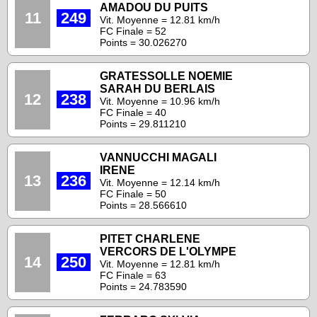
AMADOU DU PUITS
11
249
Vit. Moyenne = 12.81 km/h
FC Finale = 52
Points = 30.026270
GRATESSOLLE NOEMIE
SARAH DU BERLAIS
12
238
Vit. Moyenne = 10.96 km/h
FC Finale = 40
Points = 29.811210
VANNUCCHI MAGALI
IRENE
13
236
Vit. Moyenne = 12.14 km/h
FC Finale = 50
Points = 28.566610
PITET CHARLENE
VERCORS DE L'OLYMPE
14
250
Vit. Moyenne = 12.81 km/h
FC Finale = 63
Points = 24.783590