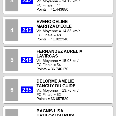
3
247
Vit. Moyenne = 14.12 km/h
FC Finale = 44
Points = 41.443850
EVENO CELINE
MARITZA D'EOLE
4
242
Vit. Moyenne = 14.85 km/h
FC Finale = 48
Points = 41.022340
FERNANDEZ AURELIA
LAVIRCAS
5
248
Vit. Moyenne = 15.08 km/h
FC Finale = 54
Points = 36.746170
DELORME AMELIE
TANGUY DU GUIDE
6
235
Vit. Moyenne = 13.75 km/h
FC Finale = 52
Points = 33.657520
BAGNIS LISA
URULOKI DU BUIS