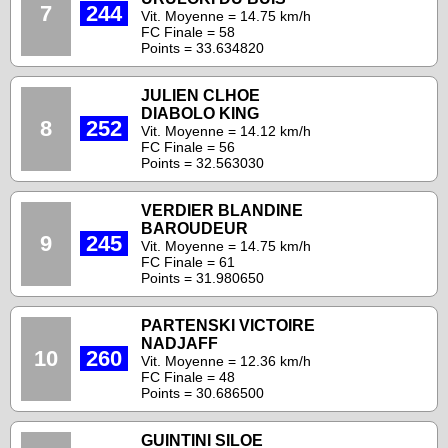
7
244
Vit. Moyenne = 14.75 km/h
FC Finale = 58
Points = 33.634820
JULIEN CLHOE
DIABOLO KING
8
252
Vit. Moyenne = 14.12 km/h
FC Finale = 56
Points = 32.563030
VERDIER BLANDINE
BAROUDEUR
9
245
Vit. Moyenne = 14.75 km/h
FC Finale = 61
Points = 31.980650
PARTENSKI VICTOIRE
NADJAFF
10
260
Vit. Moyenne = 12.36 km/h
FC Finale = 48
Points = 30.686500
GUINTINI SILOE