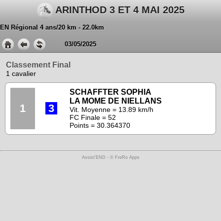
ARINTHOD 3 ET 4 MAI 2025
EN Régional 4 ans/20 km - 22.0km
03/05/2025
Classement Final
1 cavalier
SCHAFFTER SOPHIA
LA MOME DE NIELLANS
1
3
Vit. Moyenne = 13.89 km/h
FC Finale = 52
Points = 30.364370
Assist'END - © FreRo Apps