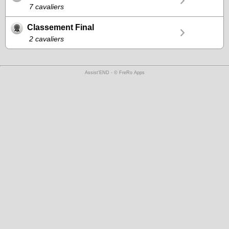
7 cavaliers
Classement Final
2 cavaliers
Assist'END - © FreRo Apps