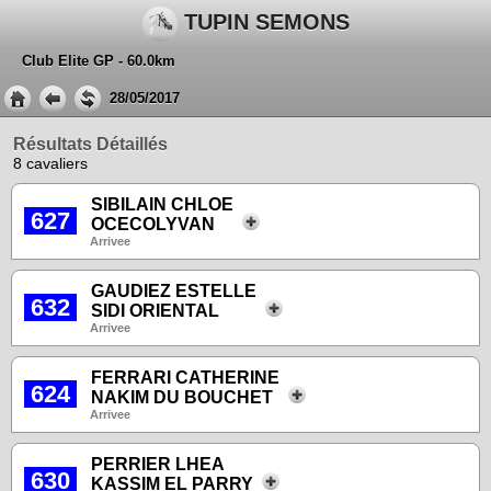
TUPIN SEMONS
Club Elite GP - 60.0km
28/05/2017
Résultats Détaillés
8 cavaliers
SIBILAIN CHLOE
627
OCECOLYVAN
Arrivee
GAUDIEZ ESTELLE
632
SIDI ORIENTAL
Arrivee
FERRARI CATHERINE
624
NAKIM DU BOUCHET
Arrivee
PERRIER LHEA
630
KASSIM EL PARRY