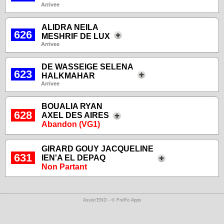
Arrivee
ALIDRA NEILA
626
MESHRIF DE LUX
Arrivee
DE WASSEIGE SELENA
623
HALKMAHAR
Arrivee
BOUALIA RYAN
628
AXEL DES AIRES
Abandon (VG1)
GIRARD GOUY JACQUELINE
631
IEN'A EL DEPAQ
Non Partant
Assist'END - © FreRo Apps