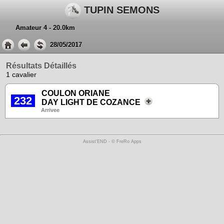
TUPIN SEMONS
Amateur 4 - 20.0km
28/05/2017
Résultats Détaillés
1 cavalier
COULON ORIANE
232
DAY LIGHT DE COZANCE
Arrivee
Assist'END - © FreRo Apps