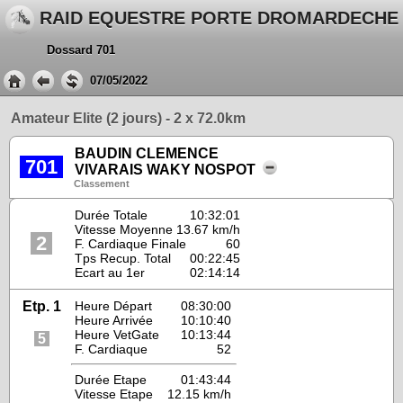
RAID EQUESTRE PORTE DROMARDECHE
Dossard 701
07/05/2022
Amateur Elite (2 jours) - 2 x 72.0km
BAUDIN CLEMENCE
701
VIVARAIS WAKY NOSPOT
Classement
Durée Totale
10:32:01
Vitesse Moyenne
13.67 km/h
2
F. Cardiaque Finale
60
Tps Recup. Total
00:22:45
Ecart au 1er
02:14:14
Etp. 1
Heure Départ
08:30:00
Heure Arrivée
10:10:40
Heure VetGate
10:13:44
5
F. Cardiaque
52
Durée Etape
01:43:44
Vitesse Etape
12.15 km/h