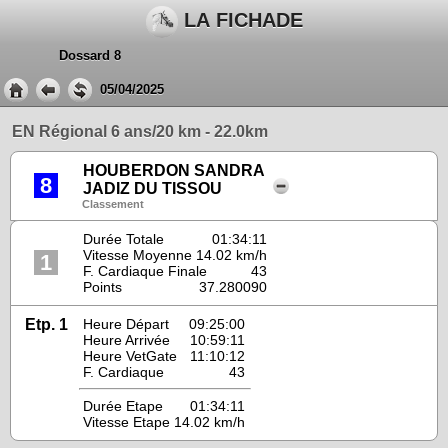
LA FICHADE
Dossard 8
05/04/2025
EN Régional 6 ans/20 km - 22.0km
HOUBERDON SANDRA
8
JADIZ DU TISSOU
Classement
Durée Totale
01:34:11
Vitesse Moyenne
14.02 km/h
1
F. Cardiaque Finale
43
Points
37.280090
Etp. 1
Heure Départ
09:25:00
Heure Arrivée
10:59:11
Heure VetGate
11:10:12
F. Cardiaque
43
Durée Etape
01:34:11
Vitesse Etape
14.02 km/h