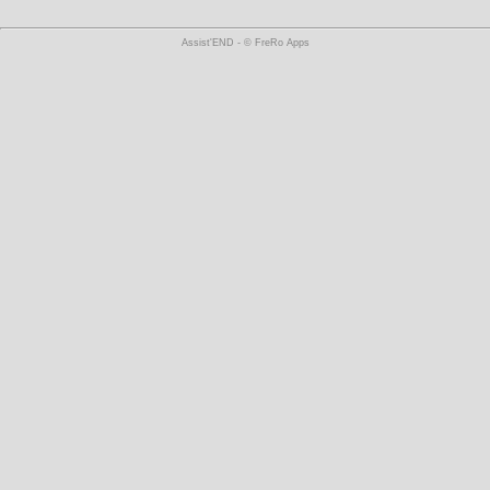
Assist'END - © FreRo Apps