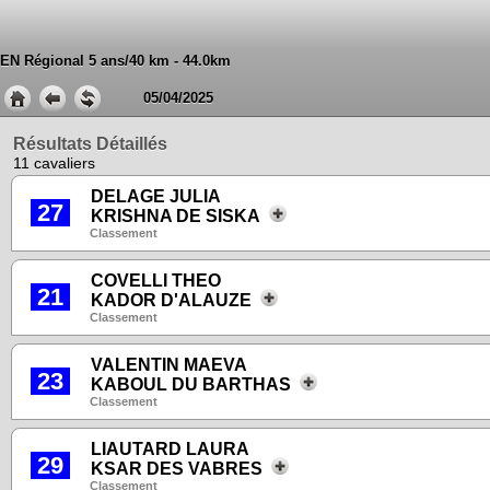
EN Régional 5 ans/40 km - 44.0km
05/04/2025
Résultats Détaillés
11 cavaliers
DELAGE JULIA
27
KRISHNA DE SISKA
Classement
COVELLI THEO
21
KADOR D'ALAUZE
Classement
VALENTIN MAEVA
23
KABOUL DU BARTHAS
Classement
LIAUTARD LAURA
29
KSAR DES VABRES
Classement