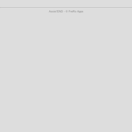
Assist'END - © FreRo Apps