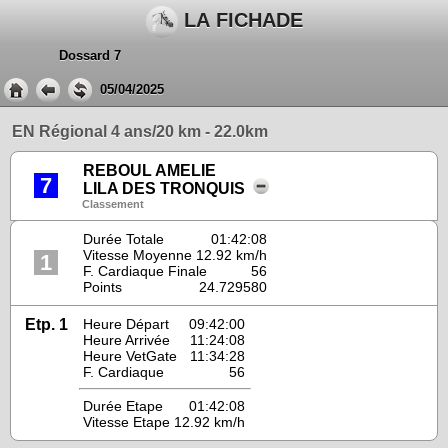
LA FICHADE
Dossard 7
05/04/2025
EN Régional 4 ans/20 km - 22.0km
REBOUL AMELIE
7
LILA DES TRONQUIS
Classement
Durée Totale
01:42:08
Vitesse Moyenne
12.92 km/h
1
F. Cardiaque Finale
56
Points
24.729580
Etp. 1
Heure Départ
09:42:00
Heure Arrivée
11:24:08
Heure VetGate
11:34:28
F. Cardiaque
56
Durée Etape
01:42:08
Vitesse Etape
12.92 km/h