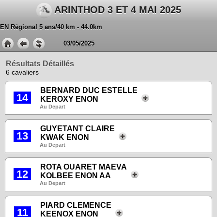
ARINTHOD 3 ET 4 MAI 2025
EN Régional 5 ans/40 km - 44.0km
03/05/2025
Résultats Détaillés
6 cavaliers
BERNARD DUC ESTELLE
14
KEROXY ENON
Au Depart
GUYETANT CLAIRE
13
KWAK ENON
Au Depart
ROTA OUARET MAEVA
12
KOLBEE ENON AA
Au Depart
PIARD CLEMENCE
11
KEENOX ENON