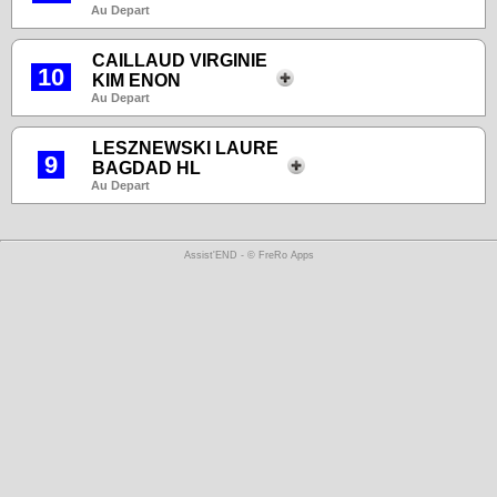
Au Depart
CAILLAUD VIRGINIE
10
KIM ENON
Au Depart
LESZNEWSKI LAURE
9
BAGDAD HL
Au Depart
Assist'END - © FreRo Apps