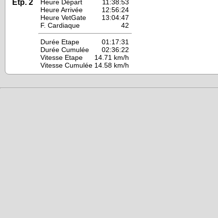
Etp. 2
Heure Départ
11:38:53
Heure Arrivée
12:56:24
Heure VetGate
13:04:47
F. Cardiaque
42
Durée Etape
01:17:31
Durée Cumulée
02:36:22
Vitesse Etape
14.71 km/h
Vitesse Cumulée
14.58 km/h