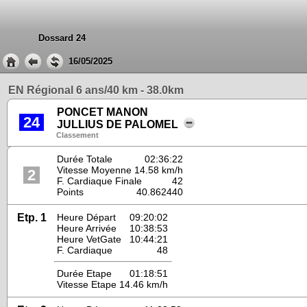
Dossard 24
16/05/2025
EN Régional 6 ans/40 km - 38.0km
PONCET MANON
24
JULLIUS DE PALOMEL
Classement
Durée Totale
02:36:22
Vitesse Moyenne
14.58 km/h
2
F. Cardiaque Finale
42
Points
40.862440
Etp. 1
Heure Départ
09:20:02
Heure Arrivée
10:38:53
Heure VetGate
10:44:21
F. Cardiaque
48
Durée Etape
01:18:51
Vitesse Etape
14.46 km/h