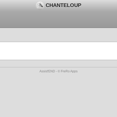
CHANTELOUP
Assist'END - © FreRo Apps