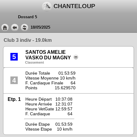
CHANTELOUP
Dossard 5
18/05/2025
Club 3 indiv - 19.0km
SANTOS AMELIE
5
VASKO DU MAGNY
Classement
Durée Totale
01:53:59
Vitesse Moyenne
10 km/h
4
F. Cardiaque Finale
64
Points
15.629570
Etp. 1
Heure Départ
10:37:08
Heure Arrivée
12:31:07
Heure VetGate
12:59:57
F. Cardiaque
64
Durée Etape
01:53:59
Vitesse Etape
10 km/h