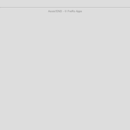
Assist'END - © FreRo Apps